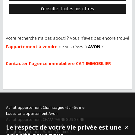
Consulter toutes nos offres
Votre recherche n’a pas abouti ? Vous n’avez pas encore trouvé
l'appartement à vendre
de vos rêves à
AVON
?
Contacter l'agence immobilière CAT IMMOBILIER
Achat appartement Champagne-sur-Seine
Location appartement Avon
Achat appartement CHAMPAGNE SUR SEINE
Achat appartement Fontainebleau
Le respect de votre vie privée est une
✕
Achat appartement Saint-Mammès