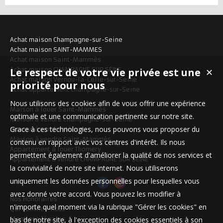
Achat maison Champagne-sur-Seine
Achat maison SAINT-MAMMES
Achat maison Saint-Mammès
Achat maison CHAMPAGNE SUR SEINE
Le respect de votre vie privée est une
✕
Achat maison Vernou-la-Celle-sur-Seine
priorité pour nous
Achat appartement Champagne-sur-Seine
Nous utilisons des cookies afin de vous offrir une expérience
Maison à louer Saint-Mammès
optimale et une communication pertinente sur notre site.
Maison à vendre Champagne-sur-Seine
Grace à ces technologies, nous pouvons vous proposer du
Maison à vendre Héricy
Maison à vendre Saint-Mammès
contenu en rapport avec vos centres d'intérêt. Ils nous
Appartement à louer Thomery
permettent également d'améliorer la qualité de nos services et
Appartement à vendre CHAMPAGNE SUR SEINE
la convivialité de notre site internet. Nous utiliserons
uniquement les données personnelles pour lesquelles vous
avez donné votre accord. Vous pouvez les modifier à
Nos Honoraires
n'importe quel moment via la rubrique "Gérer les cookies" en
Qui sommes-nous
Mentions légales
bas de notre site, à l'exception des cookies essentiels à son