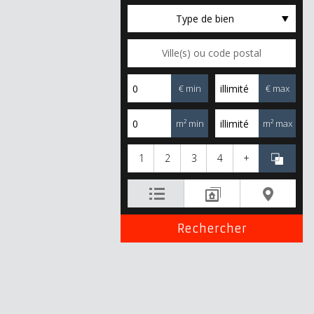
Type de bien
€ min
€ max
m² min
m² max
1
2
3
4
+