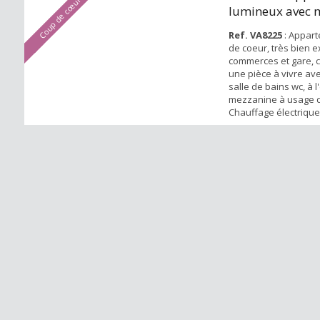
Coup de cœur
lumineux avec 
parking
Ref. VA8225
: Appar
de coeur, très bien 
commerces et gare, 
une pièce à vivre ave
salle de bains wc, à 
mezzanine à usage 
Chauffage électrique
parking. Libre mainte