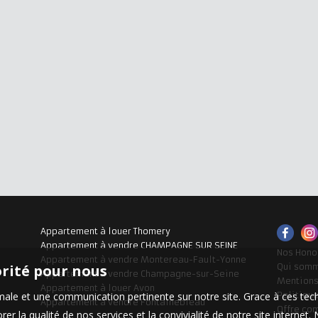
Appartement à louer Thomery
Appartement à vendre CHAMPAGNE SUR SEINE
Nos Hono
Appartement à vendre Montereau-Fault-Yonne
orité pour nous
Qui som
Appartement à vendre Champagne-sur-Seine
Mentions
Appartement à louer Avon
timale et une communication pertinente sur notre site. Grace à ces 
Politique
Appartement à vendre Fontainebleau
Offre co
er la qualité de nos services et la convivialité de notre site interne