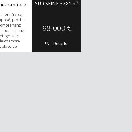
SUR SEINE
37.81 m²
mezzanine et
tement à coup
exposé, proche
comprenant:
98 000 €
c coin cuisine,
l'étage une
de chambre.
Détails
, place de
nant!!!