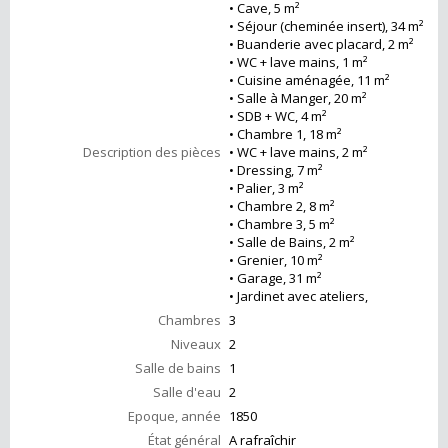
• Cave, 5 m²
• Séjour (cheminée insert), 34 m²
• Buanderie avec placard, 2 m²
• WC + lave mains, 1 m²
• Cuisine aménagée, 11 m²
• Salle à Manger, 20 m²
• SDB + WC, 4 m²
• Chambre 1, 18 m²
Description des pièces
• WC + lave mains, 2 m²
• Dressing, 7 m²
• Palier, 3 m²
• Chambre 2, 8 m²
• Chambre 3, 5 m²
• Salle de Bains, 2 m²
• Grenier, 10 m²
• Garage, 31 m²
• Jardinet avec ateliers,
Chambres
3
Niveaux
2
Salle de bains
1
Salle d'eau
2
Epoque, année
1850
État général
A rafraîchir