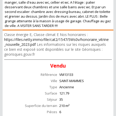
manger, salle d'eau avec wc, cellier et wc. A l'étage : palier
desservant deux chambres et une salle bains avec wc. Et par un
second escalier: chambre avec dressing-bureau, cabinet de toilette
et grenier au dessus. Jardin clos de murs avec abri. LE PLUS : Belle
grange attenante à la maison à usage de garage. Chauffage au gaz
de ville. A VISITER SANS TARDER !!!!
Classe énergie E, Classe climat E Nos honoraires :
https://files.netty.immo/file/cat2/1547/5Ws0v/honoraire_vitrine
_nouvelle_2023.pdf
Les informations sur les risques auxquels
ce bien est exposé sont disponibles sur le site Géorisques :
georisques.gouv.fr
Vendu
Référence
VM13133
Ville
SAINT-MAMMES
Type
Ancienne
Surface
121.79
Séjour
35
Superficie du terrain
210 m²
Pièces
6