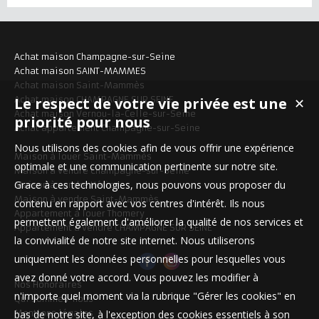
Achat maison Champagne-sur-Seine
Achat maison SAINT-MAMMES
Achat maison Saint-Mammès
Achat maison CHAMPAGNE SUR SEINE
Le respect de votre vie privée est une
✕
Achat maison Vernou-la-Celle-sur-Seine
priorité pour nous
Achat appartement Champagne-sur-Seine
Nous utilisons des cookies afin de vous offrir une expérience
Maison à louer Saint-Mammès
optimale et une communication pertinente sur notre site.
Maison à vendre Champagne-sur-Seine
Grace à ces technologies, nous pouvons vous proposer du
Maison à vendre Héricy
Maison à vendre Saint-Mammès
contenu en rapport avec vos centres d'intérêt. Ils nous
Appartement à louer Thomery
permettent également d'améliorer la qualité de nos services et
Appartement à vendre CHAMPAGNE SUR SEINE
la convivialité de notre site internet. Nous utiliserons
uniquement les données personnelles pour lesquelles vous
avez donné votre accord. Vous pouvez les modifier à
Nos Honoraires
n'importe quel moment via la rubrique "Gérer les cookies" en
Qui sommes-nous
Mentions légales
bas de notre site, à l'exception des cookies essentiels à son