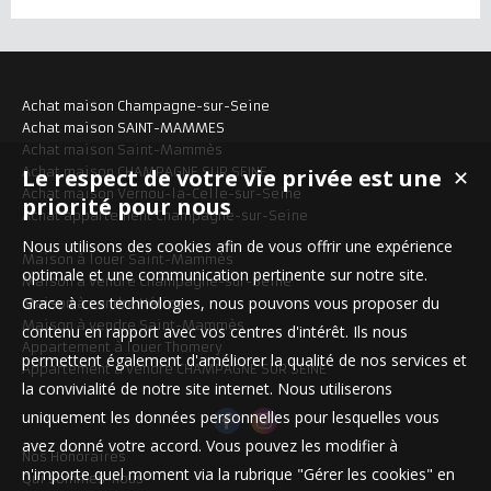
Achat maison Champagne-sur-Seine
Achat maison SAINT-MAMMES
Achat maison Saint-Mammès
Le respect de votre vie privée est une
Achat maison CHAMPAGNE SUR SEINE
✕
Achat maison Vernou-la-Celle-sur-Seine
priorité pour nous
Achat appartement Champagne-sur-Seine
Nous utilisons des cookies afin de vous offrir une expérience
Maison à louer Saint-Mammès
optimale et une communication pertinente sur notre site.
Maison à vendre Champagne-sur-Seine
Grace à ces technologies, nous pouvons vous proposer du
Maison à vendre Héricy
Maison à vendre Saint-Mammès
contenu en rapport avec vos centres d'intérêt. Ils nous
Appartement à louer Thomery
permettent également d'améliorer la qualité de nos services et
Appartement à vendre CHAMPAGNE SUR SEINE
la convivialité de notre site internet. Nous utiliserons
uniquement les données personnelles pour lesquelles vous
avez donné votre accord. Vous pouvez les modifier à
Nos Honoraires
n'importe quel moment via la rubrique "Gérer les cookies" en
Qui sommes-nous