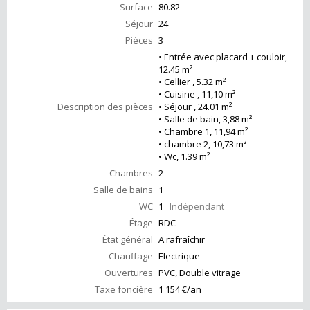
Surface
80.82
Séjour
24
Pièces
3
• Entrée avec placard + couloir,
12.45 m²
• Cellier , 5.32 m²
• Cuisine , 11,10 m²
Description des pièces
• Séjour , 24.01 m²
• Salle de bain, 3,88 m²
• Chambre 1, 11,94 m²
• chambre 2, 10,73 m²
• Wc, 1.39 m²
Chambres
2
Salle de bains
1
WC
1
Indépendant
Étage
RDC
État général
A rafraîchir
Chauffage
Electrique
Ouvertures
PVC, Double vitrage
Taxe foncière
1 154 €/an