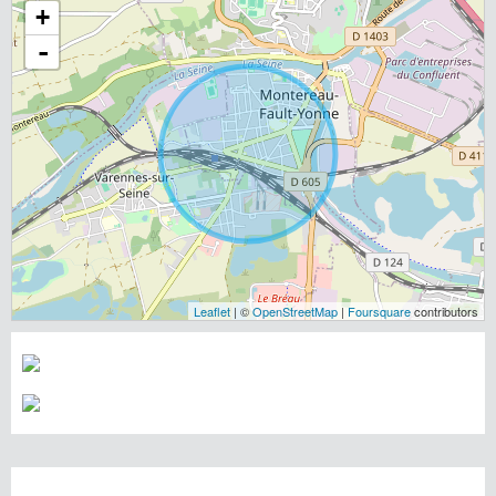
+
-
Leaflet
| ©
OpenStreetMap
|
Foursquare
contributors