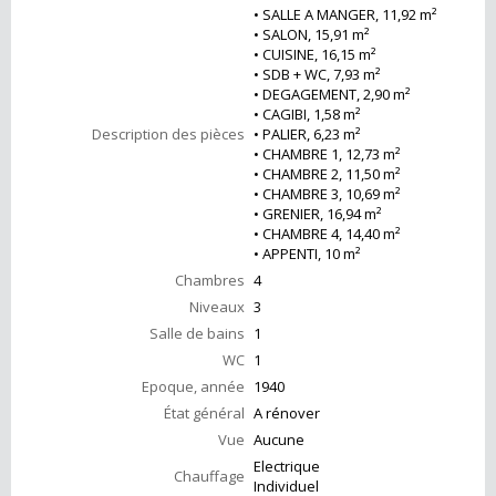
• SALLE A MANGER, 11,92 m²
• SALON, 15,91 m²
• CUISINE, 16,15 m²
• SDB + WC, 7,93 m²
• DEGAGEMENT, 2,90 m²
• CAGIBI, 1,58 m²
Description des pièces
• PALIER, 6,23 m²
• CHAMBRE 1, 12,73 m²
• CHAMBRE 2, 11,50 m²
• CHAMBRE 3, 10,69 m²
• GRENIER, 16,94 m²
• CHAMBRE 4, 14,40 m²
• APPENTI, 10 m²
Chambres
4
Niveaux
3
Salle de bains
1
WC
1
Epoque, année
1940
État général
A rénover
Vue
Aucune
Electrique
Chauffage
Individuel