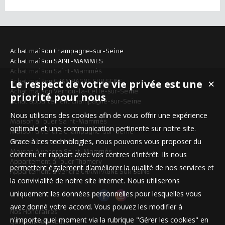
Achat maison Champagne-sur-Seine
Achat maison SAINT-MAMMES
Achat maison Saint-Mammès
Le respect de votre vie privée est une
Achat maison CHAMPAGNE SUR SEINE
✕
Achat maison Vernou-la-Celle-sur-Seine
priorité pour nous
Achat appartement Champagne-sur-Seine
Nous utilisons des cookies afin de vous offrir une expérience
Maison à louer Saint-Mammès
optimale et une communication pertinente sur notre site.
Maison à vendre Champagne-sur-Seine
Grace à ces technologies, nous pouvons vous proposer du
Maison à vendre Héricy
Maison à vendre Saint-Mammès
contenu en rapport avec vos centres d'intérêt. Ils nous
Appartement à louer Thomery
permettent également d'améliorer la qualité de nos services et
Appartement à vendre CHAMPAGNE SUR SEINE
la convivialité de notre site internet. Nous utiliserons
uniquement les données personnelles pour lesquelles vous
avez donné votre accord. Vous pouvez les modifier à
Nos Honoraires
n'importe quel moment via la rubrique "Gérer les cookies" en
Qui sommes-nous