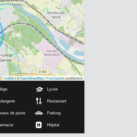
Leaflet
| ©
OpenStreetMap
|
Foursquare
contributors
lège
Lycée
langerie
Restaurant
reaux de poste
Parking
armacie
Hôpital