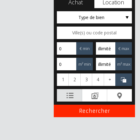
Achat
Location
Type de bien
€ min
€ max
m² min
m² max
1
2
3
4
+