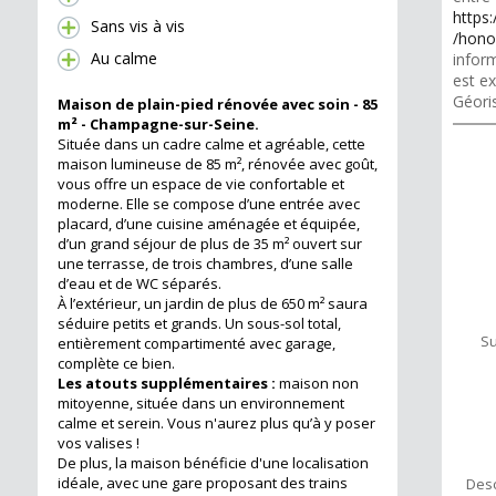
https:
Sans vis à vis
/hono
Au calme
inform
est ex
Géori
Maison de plain-pied rénovée avec soin - 85
m² - Champagne-sur-Seine.
Située dans un cadre calme et agréable, cette
maison lumineuse de 85 m², rénovée avec goût,
vous offre un espace de vie confortable et
moderne. Elle se compose d’une entrée avec
placard, d’une cuisine aménagée et équipée,
d’un grand séjour de plus de 35 m² ouvert sur
une terrasse, de trois chambres, d’une salle
d’eau et de WC séparés.
À l’extérieur, un jardin de plus de 650 m² saura
séduire petits et grands. Un sous-sol total,
Su
entièrement compartimenté avec garage,
complète ce bien.
Les atouts supplémentaires :
maison non
mitoyenne, située dans un environnement
calme et serein. Vous n'aurez plus qu’à y poser
vos valises !
De plus, la maison bénéficie d'une localisation
idéale, avec une gare proposant des trains
Desc