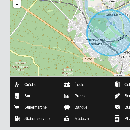
-
74 m²
Crèche
École
Col
Bar
Presse
Bou
Supermarché
Banque
Bu
Station service
Médecin
Ph