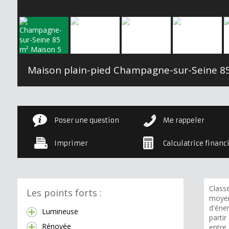
Maison plain-pied Champagne-sur-Seine
85 
Poser une question
Me rappeler
Imprimer
Calculatrice financ
Class
Les points forts :
moyen
d'éner
Lumineuse
partir
Rénovée
entre