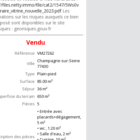
//files.netty.immo/file/cat2/1547/5Ws0v
raire_vitrine_nouvelle_2023.pdf
Les
ations sur les risques auxquels ce bien
posé sont disponibles sur le site
sques : georisques.gouv.fr
Vendu
Référence
VM27262
Champagne-sur-Seine
Ville
77430
Type
Plain-pied
Surface
85.00
m²
Séjour
36
m²
perficie du terrain
650 m²
Pièces
5
• Entrée avec
placards+dégagement,
5 m²
• wc , 1.20 m²
• Salle d'eau, 2 m²
ription des pièces
• Cuisine, 10 m²