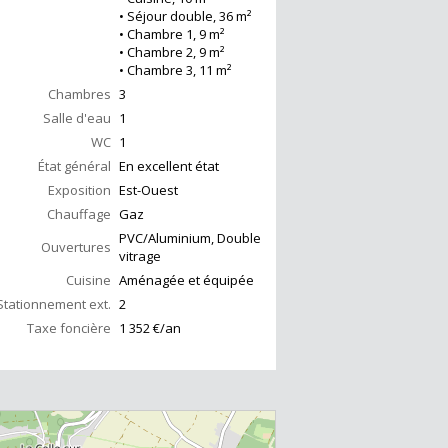
• Séjour double, 36 m²
• Chambre 1, 9 m²
• Chambre 2, 9 m²
• Chambre 3, 11 m²
Chambres
3
Salle d'eau
1
WC
1
État général
En excellent état
Exposition
Est-Ouest
Chauffage
Gaz
PVC/Aluminium, Double
Ouvertures
vitrage
Cuisine
Aménagée et équipée
Stationnement ext.
2
Taxe foncière
1 352 €/an