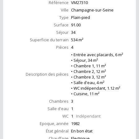
Référence
VM27310
Ville
Champagne-sur-Seine
Type
Plain-pied
Surface
91.00
Séjour
34
Superficie du terrain
534 m²
Pièces
4
• Entrée avec placards, 6 m²
• Séjour, 34 m²
• Chambre 1, 11 m²
• Chambre 2, 12 m²
Description des pièces
• Chambre 3, 12 m²
• Salle d'eau, 4 m²
• WC indépendant, 1.12 m²
• Cuisine, 11 m²
Chambres
3
Salle d'eau
1
WC
1
Indépendant
Epoque, année
1982
État général
En bon état
Chauffage
Electrique