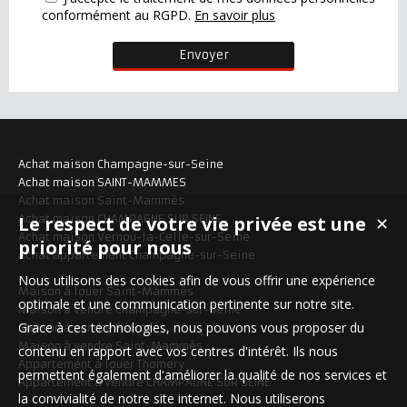
conformément au RGPD.
En savoir plus
Achat maison Champagne-sur-Seine
Achat maison SAINT-MAMMES
Achat maison Saint-Mammès
Le respect de votre vie privée est une
Achat maison CHAMPAGNE SUR SEINE
✕
Achat maison Vernou-la-Celle-sur-Seine
priorité pour nous
Achat appartement Champagne-sur-Seine
Nous utilisons des cookies afin de vous offrir une expérience
Maison à louer Saint-Mammès
optimale et une communication pertinente sur notre site.
Maison à vendre Champagne-sur-Seine
Grace à ces technologies, nous pouvons vous proposer du
Maison à vendre Héricy
Maison à vendre Saint-Mammès
contenu en rapport avec vos centres d'intérêt. Ils nous
Appartement à louer Thomery
permettent également d'améliorer la qualité de nos services et
Appartement à vendre CHAMPAGNE SUR SEINE
la convivialité de notre site internet. Nous utiliserons