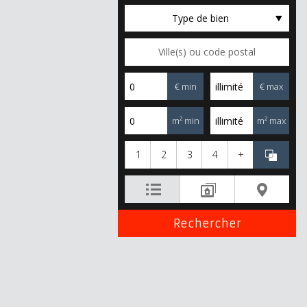
Type de bien
€ min
€ max
m² min
m² max
1
2
3
4
+