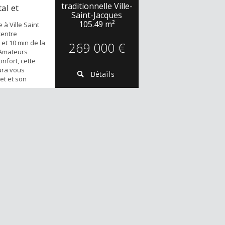
traditionnelle Ville-
al et
Saint-Jacques
105.49 m²
e à Ville Saint
centre
et 10 min de la
269 000 €
 Amateurs
onfort, cette
ura vous
Détails
et et son
nel. Élevée sur
se compose au
ne entrée
ant un séjour
à manger
..