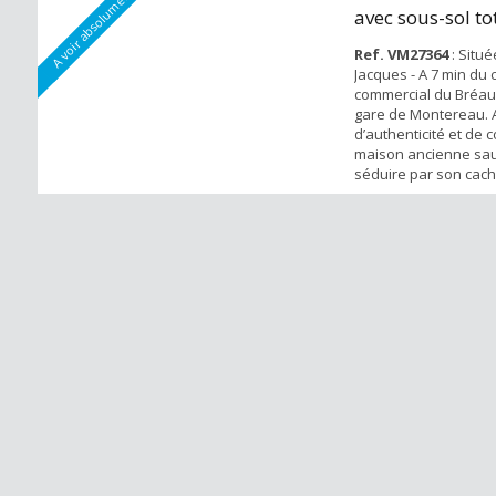
A voir absolument
avec sous-sol tot
jardin...
Ref. VM27364
: Situé
Jacques - A 7 min du 
commercial du Bréau 
gare de Montereau.
d’authenticité et de c
maison ancienne sa
séduire par son cach
agencement fonction
sous-sol total, elle 
rez-de-chaussée d’u
accueillante desserv
lumineux, une salle 
conviviale, ainsi qu’u.