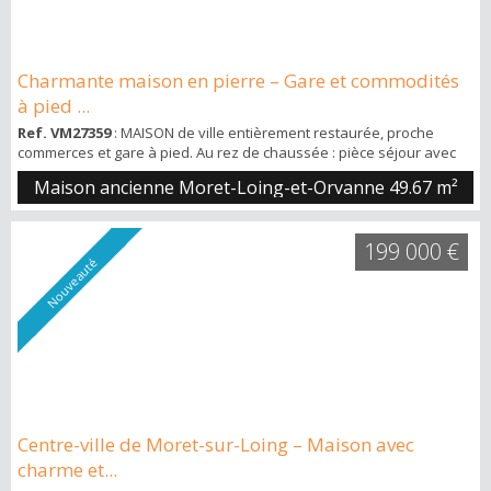
Charmante maison en pierre – Gare et commodités
à pied ...
Ref. VM27359
: MAISON de ville entièrement restaurée, proche
commerces et gare à pied. Au rez de chaussée : pièce séjour avec
cuisine américaine, à l'étage : palier desservant deux chambres,
Maison ancienne Moret-Loing-et-Orvanne
49.67 m²
salle d'eau wc. Jardin non attenant. Loyer 650 Euros Frais d'agence
447 Euros à la charge du locataire, Libre le 09 décembre 2019.
199 000 €
Nouveauté
Centre-ville de Moret-sur-Loing – Maison avec
charme et...