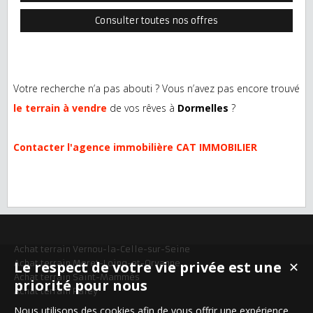
Consulter toutes nos offres
Votre recherche n’a pas abouti ? Vous n’avez pas encore trouvé
le terrain à vendre
de vos rêves à
Dormelles
?
Contacter l'agence immobilière CAT IMMOBILIER
Achat terrain Vernou-la-Celle-sur-Seine
Achat terrain Moret-Loing-et-Orvanne
Le respect de votre vie privée est une
✕
Achat terrain Saint-Mammès
priorité pour nous
Achat terrain Paley
Nous utilisons des cookies afin de vous offrir une expérience