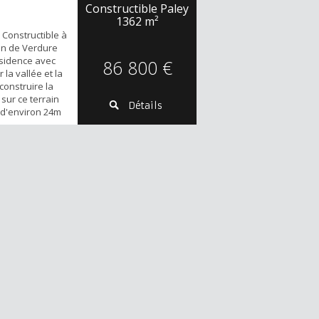
Constructible Paley
1362 m²
 Constructible à
rin de Verdure
ésidence avec
86 800 €
 la vallée et la
construire la
sur ce terrain
Détails
t d'environ 24m
e verdure et de
 terrain
ilisé est idéal
ent à s'éloigner