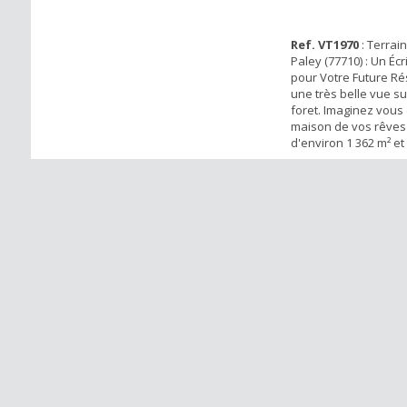
Ref. VT1970
: Terrain
Paley (77710) : Un Éc
pour Votre Future R
une très belle vue sur
foret. Imaginez vous 
maison de vos rêves 
d'environ 1 362 m² e
de façade, entouré d
nature préservée. Ce
constructible non viab
pour ceux qui cherch
de l'agitati...