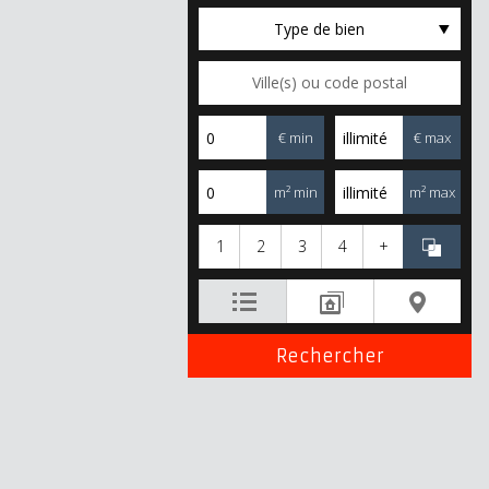
Type de bien
€ min
€ max
m² min
m² max
1
2
3
4
+