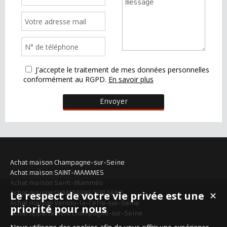
J'accepte le traitement de mes données personnelles
conformément au RGPD.
En savoir plus
Achat maison Champagne-sur-Seine
Achat maison SAINT-MAMMES
Achat maison Saint-Mammès
Le respect de votre vie privée est une
Achat maison CHAMPAGNE SUR SEINE
✕
Achat maison Vernou-la-Celle-sur-Seine
priorité pour nous
Achat appartement Champagne-sur-Seine