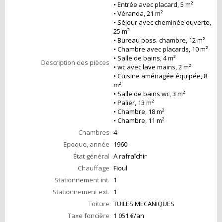
• Entrée avec placard, 5 m²
• Véranda, 21 m²
• Séjour avec cheminée ouverte,
25 m²
• Bureau poss. chambre, 12 m²
• Chambre avec placards, 10 m²
• Salle de bains, 4 m²
Description des pièces
• wc avec lave mains, 2 m²
• Cuisine aménagée équipée, 8
m²
• Salle de bains wc, 3 m²
• Palier, 13 m²
• Chambre, 18 m²
• Chambre, 11 m²
Chambres
4
Epoque, année
1960
État général
A rafraîchir
Chauffage
Fioul
Stationnement int.
1
Stationnement ext.
1
Toiture
TUILES MECANIQUES
Taxe foncière
1 051 €/an