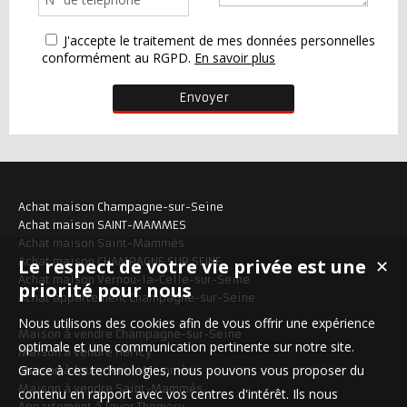
J'accepte le traitement de mes données personnelles
conformément au RGPD.
En savoir plus
Achat maison Champagne-sur-Seine
Achat maison SAINT-MAMMES
Achat maison Saint-Mammès
Le respect de votre vie privée est une
Achat maison CHAMPAGNE SUR SEINE
✕
Achat maison Vernou-la-Celle-sur-Seine
priorité pour nous
Achat appartement Champagne-sur-Seine
Nous utilisons des cookies afin de vous offrir une expérience
Maison à vendre Champagne-sur-Seine
optimale et une communication pertinente sur notre site.
Maison à vendre Héricy
Grace à ces technologies, nous pouvons vous proposer du
Maison à louer Saint-Mammès
Maison à vendre Saint-Mammès
contenu en rapport avec vos centres d'intérêt. Ils nous
Appartement à louer Thomery