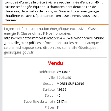
composé d'une belle pièce à vivre avec cheminée d'environ 46m²,
cuisine aménagée équipée, 4 chambres dont deux en rez-de-
chaussée, deux salles de bains, wc. Sous-sol total avec garage,
chaufferie et cave. Dépendances, terrasse... Venez-vous laisser
charmer !!
Logement à consommation énergétique excessive : Classe
énergie F, Classe climat F Nos honoraires :
https://files.netty.immo/file/cat2/1547/5Ws0v/honoraire_vitrine
_nouvelle_2023.pdf
Les informations sur les risques auxquels
ce bien est exposé sont disponibles sur le site Géorisques :
georisques.gouv.fr
Vendu
Référence
VM13817
Ville
ECUELLES
Secteur
MORET SUR LOING
Surface
136.56
Séjour
46
Superficie du terrain
5317 m²
Pièces
8