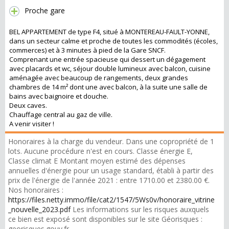
Proche gare
BEL APPARTEMENT de type F4, situé à MONTEREAU-FAULT-YONNE,
dans un secteur calme et proche de toutes les commodités (écoles,
commerces) et à 3 minutes à pied de la Gare SNCF.
Comprenant une entrée spacieuse qui dessert un dégagement
avec placards et wc, séjour double lumineux avec balcon, cuisine
aménagée avec beaucoup de rangements, deux grandes
chambres de 14 m² dont une avec balcon, à la suite une salle de
bains avec baignoire et douche.
Deux caves.
Chauffage central au gaz de ville.
A venir visiter !
Honoraires à la charge du vendeur. Dans une copropriété de 1
lots. Aucune procédure n'est en cours. Classe énergie E,
Classe climat E Montant moyen estimé des dépenses
annuelles d'énergie pour un usage standard, établi à partir des
prix de l'énergie de l'année 2021 : entre 1710.00 et 2380.00 €.
Nos honoraires :
https://files.netty.immo/file/cat2/1547/5Ws0v/honoraire_vitrine
_nouvelle_2023.pdf
Les informations sur les risques auxquels
ce bien est exposé sont disponibles sur le site Géorisques :
georisques.gouv.fr