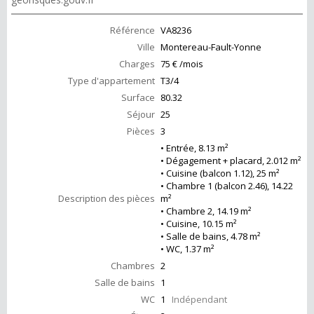
Référence
VA8236
Ville
Montereau-Fault-Yonne
Charges
75 € /mois
Type d'appartement
T3/4
Surface
80.32
Séjour
25
Pièces
3
• Entrée, 8.13 m²
• Dégagement + placard, 2.012 m²
• Cuisine (balcon 1.12), 25 m²
• Chambre 1 (balcon 2.46), 14.22
Description des pièces
m²
• Chambre 2, 14.19 m²
• Cuisine, 10.15 m²
• Salle de bains, 4.78 m²
• WC, 1.37 m²
Chambres
2
Salle de bains
1
WC
1
Indépendant