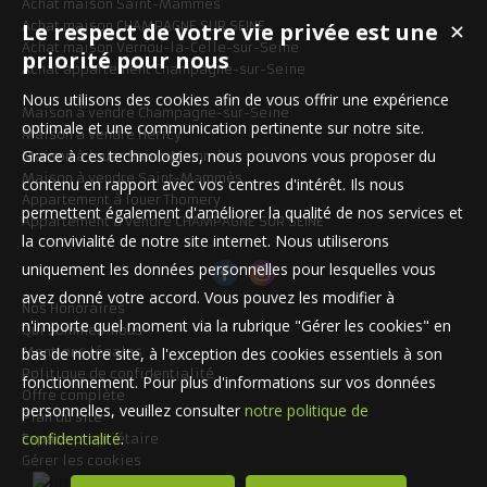
Achat maison Saint-Mammès
Le respect de votre vie privée est une
Achat maison CHAMPAGNE SUR SEINE
✕
Achat maison Vernou-la-Celle-sur-Seine
priorité pour nous
Achat appartement Champagne-sur-Seine
Nous utilisons des cookies afin de vous offrir une expérience
Maison à vendre Champagne-sur-Seine
optimale et une communication pertinente sur notre site.
Maison à vendre Héricy
Grace à ces technologies, nous pouvons vous proposer du
Maison à louer Saint-Mammès
Maison à vendre Saint-Mammès
contenu en rapport avec vos centres d'intérêt. Ils nous
Appartement à louer Thomery
permettent également d'améliorer la qualité de nos services et
Appartement à vendre CHAMPAGNE SUR SEINE
la convivialité de notre site internet. Nous utiliserons
uniquement les données personnelles pour lesquelles vous
avez donné votre accord. Vous pouvez les modifier à
Nos Honoraires
n'importe quel moment via la rubrique "Gérer les cookies" en
Qui sommes-nous
bas de notre site, à l'exception des cookies essentiels à son
Mentions légales
Politique de confidentialité
fonctionnement. Pour plus d'informations sur vos données
Offre complète
personnelles, veuillez consulter
notre politique de
Plan du site
confidentialité
.
Espace propriétaire
Gérer les cookies