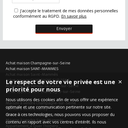
J'accepte le traitement de mes données personnelles
conformément au RGPD.
En savoir plus
Achat maison Champagne-sur-Seine
Achat maison SAINT-MAMMES
Achat maison Saint-Mammès
Le respect de votre vie privée est une
Achat maison CHAMPAGNE SUR SEINE
✕
Achat maison Vernou-la-Celle-sur-Seine
priorité pour nous
Achat appartement Champagne-sur-Seine
Nous utilisons des cookies afin de vous offrir une expérience
Maison à vendre Champagne-sur-Seine
optimale et une communication pertinente sur notre site.
Maison à vendre Héricy
Grace à ces technologies, nous pouvons vous proposer du
Maison à louer Saint-Mammès
Maison à vendre Saint-Mammès
contenu en rapport avec vos centres d'intérêt. Ils nous
Appartement à louer Thomery