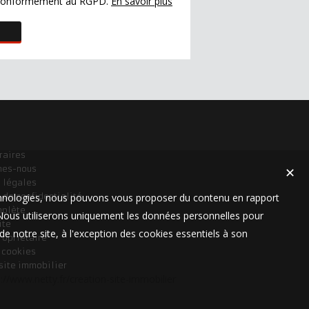
s conformément au RGPD.
En savoir plus
raires
mes-nous
✕
 légales
technologies, nous pouvons vous proposer du contenu en rapport
 de confidentialité
mplète
t. Nous utiliserons uniquement les données personnelles pour
ite
e notre site, à l'exception des cookies essentiels à son
ropriétaire
s cookies
 site immobilier