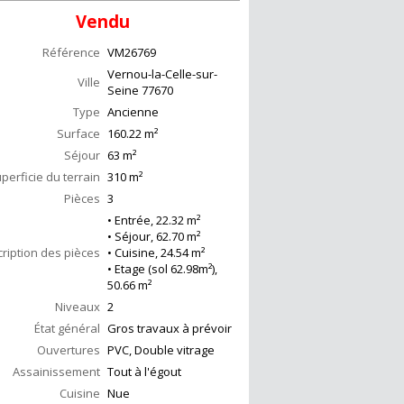
Vendu
Référence
VM26769
Vernou-la-Celle-sur-
Ville
Seine
77670
Type
Ancienne
Surface
160.22
m²
Séjour
63
m²
perficie du terrain
310 m²
Pièces
3
• Entrée, 22.32 m²
• Séjour, 62.70 m²
ription des pièces
• Cuisine, 24.54 m²
• Etage (sol 62.98m²),
50.66 m²
Niveaux
2
État général
Gros travaux à prévoir
Ouvertures
PVC, Double vitrage
Assainissement
Tout à l'égout
Cuisine
Nue