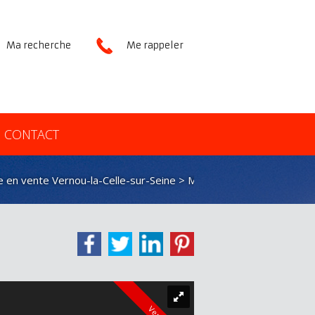
Ma recherche
Me rappeler
CONTACT
 en vente Vernou-la-Celle-sur-Seine
> Maison ancienne VM2676