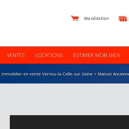
Ma sélection
VENTES
LOCATIONS
ESTIMER MON BIEN
>
Immobilier en vente Vernou-la-Celle-sur-Seine
>
Maison Ancienne