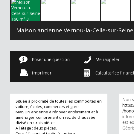
Poser une question
Me rappeler
Imprimer
Calculatrice financ
Non s
Située à proximité de toutes les commodités en
https:
voiture, écoles, commerces et gare.
/hono
MAISON ancienne à rénover entièrement et à
inform
aménager, comprenant un rez de chaussée
est ex
divisé en : trois pièces.
Géori
A l'étage : deux pièces.
Cour à l'avant et jardin à l'arrière.