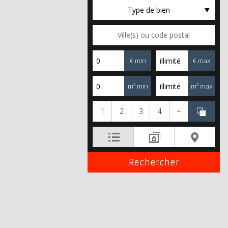
Type de bien
€ min
€ max
m² min
m² max
1
2
3
4
+