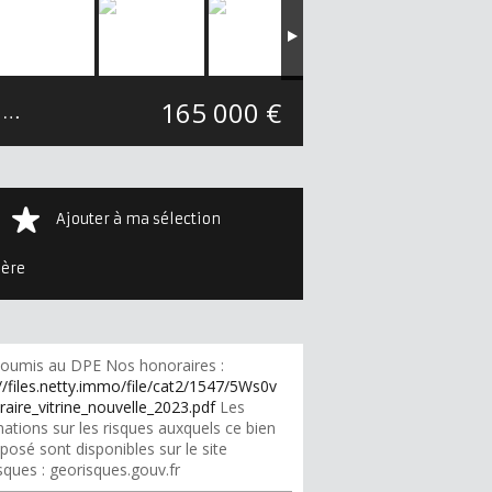
165 000 €
Maison ancienne Vernou-la-Celle-sur-Seine
160.22 m²
Ajouter à ma sélection
ière
oumis au DPE Nos honoraires :
//files.netty.immo/file/cat2/1547/5Ws0v
raire_vitrine_nouvelle_2023.pdf
Les
ations sur les risques auxquels ce bien
posé sont disponibles sur le site
sques : georisques.gouv.fr