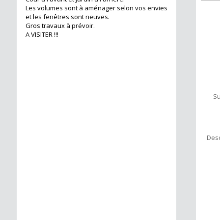
Les volumes sont à aménager selon vos envies
et les fenêtres sont neuves.
Gros travaux à prévoir.
A VISITER !!!
Su
Desc
191.10 m²