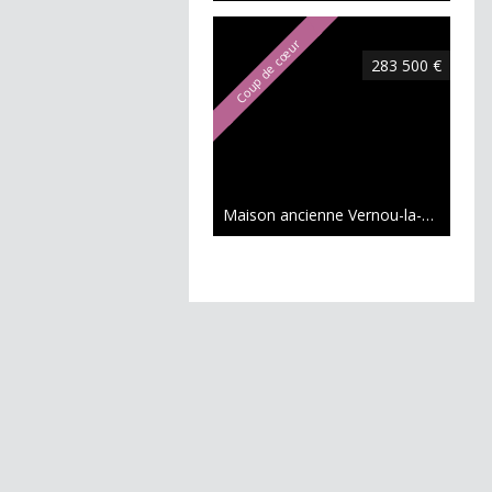
Coup de cœur
283 500 €
Maison ancienne Vernou-la-Celle-sur-Seine