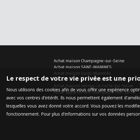
Achat maison Champagne-sur-Seine
Achat maison SAINT-MAMMES
Achat maison Saint-Mammès
Le respect de votre vie privée est une pri
Achat maison CHAMPAGNE SUR SEINE
Achat maison Vernou-la-Celle-sur-Seine
Nous utilisons des cookies afin de vous offrir une expérience op
Achat appartement Champagne-sur-Seine
avec vos centres d'intérêt. Ils nous permettent également d'amélior
lesquelles vous avez donné votre accord. Vous pouvez les modifier
fonctionnement. Pour plus d'informations sur vos données personn