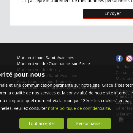
J'accepte le traitement de mes données personnelle
Maison à louer Saint-Mammès
Maison à vendre Champagne-sur-Seine
Nos Hono
Maison à vendre Héricy
orité pour nous
Qui som
Maison à vendre Saint-Mammès
Mentions
Appartement à louer Thomery
timale et une communication pertinente sur notre site. Grace à ces 
Politique
Appartement à vendre CHAMPAGNE SUR SEINE
Offre co
er la qualité de nos services et la convivialité de notre site interne
Plan du s
 à n'importe quel moment via la rubrique "Gérer les cookies" en bas d
Espace p
elles, veuillez consulter
notre politique de confidentialité
.
Gérer le
Création
Tout accepter
Personnaliser