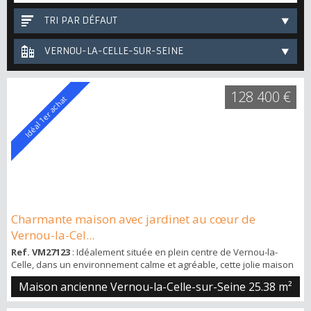
TRI PAR DÉFAUT
VERNOU-LA-CELLE-SUR-SEINE
128 400 €
Idéal 1er achat
Charmante maison avec jardinet au cœur de
Vernou-la-Cel...
Ref. VM27123
: Idéalement située en plein centre de Vernou-la-
Celle, dans un environnement calme et agréable, cette jolie maison
en bon état constitue une opportunité rare à proximité immédiate
Maison ancienne Vernou-la-Celle-sur-Seine
25.38 m²
de toutes les commodités : écoles, commerces et gare à quelques
pas seulement. Elle se compose au rez-de-chaussée d'une entrée