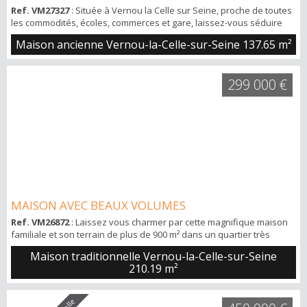
Ref. VM27327
: Située à Vernou la Celle sur Seine, proche de toutes
les commodités, écoles, commerces et gare, laissez-vous séduire
par le charme de cette maison ancienne en pierre. Vous trouverez
Maison ancienne Vernou-la-Celle-sur-Seine
137.65 m²
au rez-de-chaussée : entrée, salon avec cheminée, salon - salle à
manger, cuisine aménagée indépendante, une chambre et une
salle d'eau avec wc offrant un confort de vie appréciable de plain-
299 000 €
pied. À l’étage :...
MAISON AVEC BEAUX VOLUMES
Ref. VM26872
: Laissez vous charmer par cette magnifique maison
familiale et son terrain de plus de 900 m² dans un quartier très
recherché de VERNOU LA CELLE SUR SEINE proche de toutes les
Maison traditionnelle Vernou-la-Celle-sur-Seine
commodités, écoles, commerces et gare. Au rez de chaussée vous
210.19 m²
retrouverez une vaste entrée donnant accès à un grand et
lumineux séjour (environ 47 m²), une cuisine de plus de 25m², une
chambre, une salle de bains e...