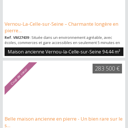
Vernou-La-Celle-sur-Seine – Charmante longère en
pierre...
Ref. VM27439
: Située dans un environnement agréable, avec
écoles, commerces et gare accessibles en seulement 5 minutes en
voiture, découvrez cette authentique maison ancienne en pierre,
Maison ancienne Vernou-la-Celle-sur-Seine
94.44 m²
pleine de charme et de caractère. Au rez-de-chaussée, elle offre un
beau séjour - salle à manger lumineux avec poêle, une cuisine
aménagée avec verrière, une salle de bains ainsi qu’un WC
283 500 €
indépendant. À l’étage, un cou...
Coup de cœur
Belle maison ancienne en pierre - Un bien rare sur le
s...