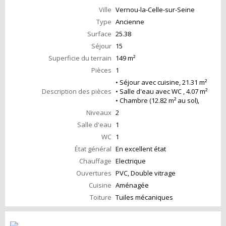
Ville
Vernou-la-Celle-sur-Seine
Type
Ancienne
Surface
25.38
Séjour
15
Superficie du terrain
149 m²
Pièces
1
• Séjour avec cuisine, 21.31 m²
Description des pièces
• Salle d'eau avec WC , 4.07 m²
• Chambre (12.82 m² au sol),
Niveaux
2
Salle d'eau
1
WC
1
État général
En excellent état
Chauffage
Electrique
Ouvertures
PVC, Double vitrage
Cuisine
Aménagée
Toiture
Tuiles mécaniques