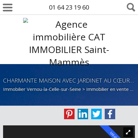
01 64 23 19 60
CHARMANTE MAISON AVEC JARDINET AU CŒUR DE VERNOU-LA-CELLE-SUR-SEINE
Immobilier Vernou-la-Celle-sur-Seine
>
Immobilier en vente Vernou-la-Celle-sur-Seine