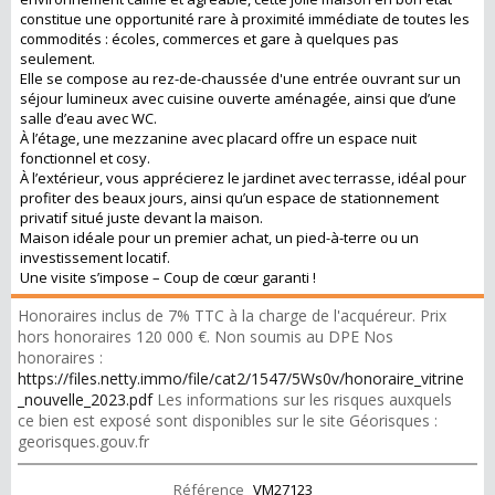
constitue une opportunité rare à proximité immédiate de toutes les
commodités : écoles, commerces et gare à quelques pas
seulement.
Elle se compose au rez-de-chaussée d'une entrée ouvrant sur un
séjour lumineux avec cuisine ouverte aménagée, ainsi que d’une
salle d’eau avec WC.
À l’étage, une mezzanine avec placard offre un espace nuit
fonctionnel et cosy.
À l’extérieur, vous apprécierez le jardinet avec terrasse, idéal pour
profiter des beaux jours, ainsi qu’un espace de stationnement
privatif situé juste devant la maison.
Maison idéale pour un premier achat, un pied-à-terre ou un
investissement locatif.
Une visite s’impose – Coup de cœur garanti !
Honoraires inclus de 7% TTC à la charge de l'acquéreur. Prix
hors honoraires 120 000 €. Non soumis au DPE Nos
honoraires :
https://files.netty.immo/file/cat2/1547/5Ws0v/honoraire_vitrine
_nouvelle_2023.pdf
Les informations sur les risques auxquels
ce bien est exposé sont disponibles sur le site Géorisques :
georisques.gouv.fr
Référence
VM27123