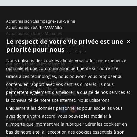
Achat maison Champagne-sur-Seine
Achat maison SAINT-MAMMES
Achat maison Saint-Mammès
Le respect de votre vie privée est une
Achat maison CHAMPAGNE SUR SEINE
✕
Achat maison Vernou-la-Celle-sur-Seine
priorité pour nous
Achat appartement Champagne-sur-Seine
Nous utilisons des cookies afin de vous offrir une expérience
Maison à louer Saint-Mammès
optimale et une communication pertinente sur notre site.
Maison à vendre Champagne-sur-Seine
Grace à ces technologies, nous pouvons vous proposer du
Maison à vendre Héricy
Maison à vendre Saint-Mammès
contenu en rapport avec vos centres d'intérêt. Ils nous
Appartement à louer Thomery
permettent également d'améliorer la qualité de nos services et
Appartement à vendre CHAMPAGNE SUR SEINE
la convivialité de notre site internet. Nous utiliserons
uniquement les données personnelles pour lesquelles vous
avez donné votre accord. Vous pouvez les modifier à
Nos Honoraires
n'importe quel moment via la rubrique "Gérer les cookies" en
Qui sommes-nous
bas de notre site, à l'exception des cookies essentiels à son
Mentions légales