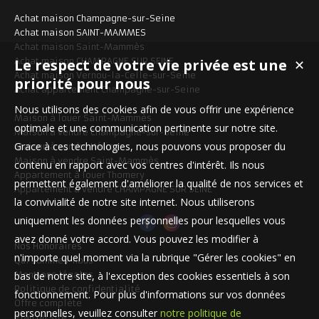
Achat maison Champagne-sur-Seine
Achat maison SAINT-MAMMES
Achat maison Saint-Mammès
Le respect de votre vie privée est une
Achat maison CHAMPAGNE SUR SEINE
✕
Achat maison Vernou-la-Celle-sur-Seine
priorité pour nous
Achat appartement Champagne-sur-Seine
Nous utilisons des cookies afin de vous offrir une expérience
Maison à louer Saint-Mammès
optimale et une communication pertinente sur notre site.
Maison à vendre Champagne-sur-Seine
Grace à ces technologies, nous pouvons vous proposer du
Maison à vendre Héricy
Maison à vendre Saint-Mammès
contenu en rapport avec vos centres d'intérêt. Ils nous
Appartement à louer Thomery
permettent également d'améliorer la qualité de nos services et
Appartement à vendre CHAMPAGNE SUR SEINE
la convivialité de notre site internet. Nous utiliserons
uniquement les données personnelles pour lesquelles vous
avez donné votre accord. Vous pouvez les modifier à
Nos Honoraires
n'importe quel moment via la rubrique "Gérer les cookies" en
Qui sommes-nous
bas de notre site, à l'exception des cookies essentiels à son
Mentions légales
Politique de confidentialité
fonctionnement. Pour plus d'informations sur vos données
Offre complète
personnelles, veuillez consulter
notre politique de
Plan du site