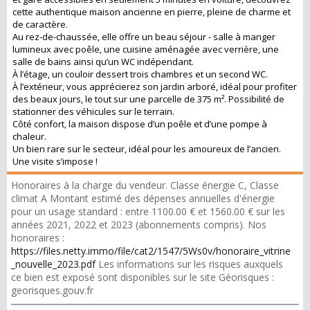
cette authentique maison ancienne en pierre, pleine de charme et
de caractère.
Au rez-de-chaussée, elle offre un beau séjour - salle à manger
lumineux avec poêle, une cuisine aménagée avec verrière, une
salle de bains ainsi qu’un WC indépendant.
À l’étage, un couloir dessert trois chambres et un second WC.
À l’extérieur, vous apprécierez son jardin arboré, idéal pour profiter
des beaux jours, le tout sur une parcelle de 375 m². Possibilité de
stationner des véhicules sur le terrain.
Côté confort, la maison dispose d’un poêle et d’une pompe à
chaleur.
Un bien rare sur le secteur, idéal pour les amoureux de l’ancien.
Une visite s’impose !
Honoraires à la charge du vendeur. Classe énergie C, Classe
climat A Montant estimé des dépenses annuelles d'énergie
pour un usage standard : entre 1100.00 € et 1560.00 € sur les
années 2021, 2022 et 2023 (abonnements compris). Nos
honoraires :
https://files.netty.immo/file/cat2/1547/5Ws0v/honoraire_vitrine
_nouvelle_2023.pdf
Les informations sur les risques auxquels
ce bien est exposé sont disponibles sur le site Géorisques :
georisques.gouv.fr