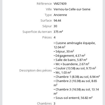
Référence
VM27439
Ville
Vernou-la-Celle-sur-Seine
Type
Ancienne
Surface
94.44
Séjour
30
Superficie du terrain
375 m²
Pièces
4
• Cuisine aménagée équipée,
12.04 m²
• Séjour, 30 m²
• Dégagement, 4.37 m²
• Salle de bains, 5.87 m²
• Wc + buanderie, 2.67 m²
• Couloir (13.58) au sol, 9.73 m²
Description des pièces
• Wc, 1.03 m²
• Chambre 1 (8.38) au sol, 6.94 m²
• Chambre 2 (10.38) au sol, 8.65
m²
• Chambre 3 (16.58) au sol, 13.14
m²
• Sous-sol enterré, 56.82 m²
Chambres
3