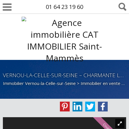
01 64 23 19 60
VERNOU-LA-CELLE-SUR-SEINE – CHARMANTE LONGÈRE EN PIERRE, RARE SUR LE SECTEUR !
Immobilier Vernou-la-Celle-sur-Seine
>
Immobilier en vente Vernou-la-Celle-sur-Seine