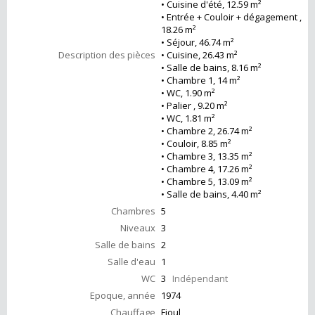
• Cuisine d'été, 12.59 m²
• Entrée + Couloir + dégagement ,
18.26 m²
• Séjour, 46.74 m²
Description des pièces
• Cuisine, 26.43 m²
• Salle de bains, 8.16 m²
• Chambre 1, 14 m²
• WC, 1.90 m²
• Palier , 9.20 m²
• WC, 1.81 m²
• Chambre 2, 26.74 m²
• Couloir, 8.85 m²
• Chambre 3, 13.35 m²
• Chambre 4, 17.26 m²
• Chambre 5, 13.09 m²
• Salle de bains, 4.40 m²
Chambres
5
Niveaux
3
Salle de bains
2
Salle d'eau
1
WC
3
Indépendant
Epoque, année
1974
Chauffage
Fioul