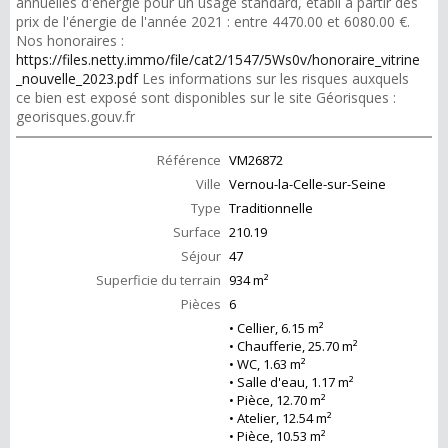
annuelles d'énergie pour un usage standard, établi à partir des
prix de l'énergie de l'année 2021 : entre 4470.00 et 6080.00 €.
Nos honoraires :
https://files.netty.immo/file/cat2/1547/5Ws0v/honoraire_vitrine
_nouvelle_2023.pdf
Les informations sur les risques auxquels
ce bien est exposé sont disponibles sur le site Géorisques :
georisques.gouv.fr
Référence
VM26872
Ville
Vernou-la-Celle-sur-Seine
Type
Traditionnelle
Surface
210.19
Séjour
47
Superficie du terrain
934 m²
Pièces
6
• Cellier, 6.15 m²
• Chaufferie, 25.70 m²
• WC, 1.63 m²
• Salle d'eau, 1.17 m²
• Pièce, 12.70 m²
• Atelier, 12.54 m²
• Pièce, 10.53 m²