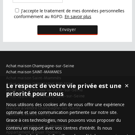
J'accepte le traitement de mes données personnelles
conformément au RGPD.
En savoir plus
Achat maison Champagne-sur-Seine
Achat maison SAINT-MAMMES
Achat maison Saint-Mammès
Le respect de votre vie privée est une
Achat maison CHAMPAGNE SUR SEINE
✕
Achat maison Vernou-la-Celle-sur-Seine
priorité pour nous
Achat appartement Champagne-sur-Seine
Nous utilisons des cookies afin de vous offrir une expérience
Maison à vendre Champagne-sur-Seine
optimale et une communication pertinente sur notre site.
Maison à vendre Héricy
Grace à ces technologies, nous pouvons vous proposer du
Maison à louer Saint-Mammès
Maison à vendre Saint-Mammès
contenu en rapport avec vos centres d'intérêt. Ils nous
Appartement à louer Thomery