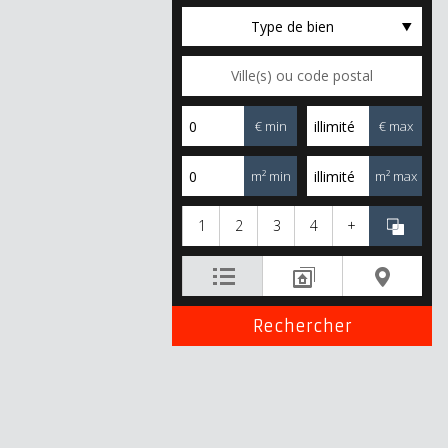
Type de bien
€ min
€ max
m² min
m² max
1
2
3
4
+