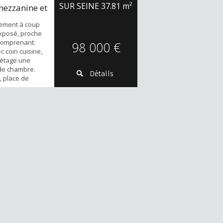
SUR SEINE
37.81 m²
mezzanine et
tement à coup
exposé, proche
comprenant:
98 000 €
c coin cuisine,
l'étage une
de chambre.
Détails
, place de
nant!!!