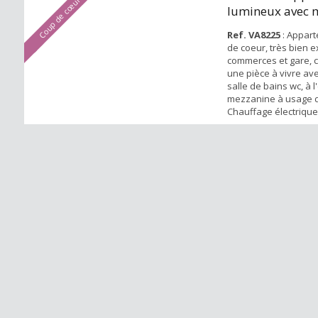
Coup de cœur
lumineux avec 
parking
Ref. VA8225
: Appar
de coeur, très bien 
commerces et gare, 
une pièce à vivre ave
salle de bains wc, à 
mezzanine à usage 
Chauffage électrique
parking. Libre mainte