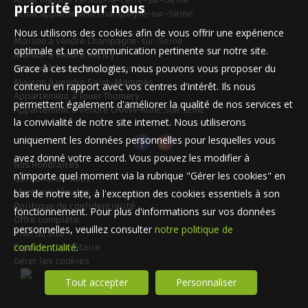
priorité pour nous
Achat appartement Champagne-sur-Seine
Nous utilisons des cookies afin de vous offrir une expérience
Maison à vendre Champagne-sur-Seine
optimale et une communication pertinente sur notre site.
Maison à vendre Héricy
Grace à ces technologies, nous pouvons vous proposer du
Maison à louer Saint-Mammès
Maison à vendre Saint-Mammès
contenu en rapport avec vos centres d'intérêt. Ils nous
Appartement à louer Thomery
permettent également d'améliorer la qualité de nos services et
Appartement à vendre CHAMPAGNE SUR SEINE
la convivialité de notre site internet. Nous utiliserons
uniquement les données personnelles pour lesquelles vous
avez donné votre accord. Vous pouvez les modifier à
Nos Honoraires
n'importe quel moment via la rubrique "Gérer les cookies" en
Qui sommes-nous
Mentions légales
bas de notre site, à l'exception des cookies essentiels à son
Politique de confidentialité
fonctionnement. Pour plus d'informations sur vos données
Offre complète
personnelles, veuillez consulter
notre politique de
Plan du site
confidentialité
.
Espace propriétaire
Gérer les cookies
Tout accepter
Personnaliser