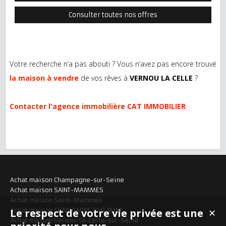
Consulter toutes nos offres
Votre recherche n’a pas abouti ? Vous n’avez pas encore trouvé
la maison à vendre
de vos rêves à
VERNOU LA CELLE
?
Contacter l'agence immobilière CAT IMMOBILIER
Achat maison Champagne-sur-Seine
Achat maison SAINT-MAMMES
Achat maison Saint-Mammès
Achat maison CHAMPAGNE SUR SEINE
Le respect de votre vie privée est une
✕
Achat maison Vernou-la-Celle-sur-Seine