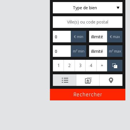
Type de bien
€ min
€ max
m² min
m² max
1
2
3
4
+