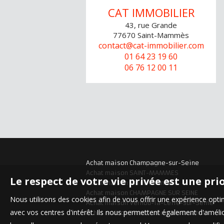
CAT IMMOBILIER
43, rue Grande
77670
Saint-Mammès
contact@cat-immobilier.com
01 64 23 19 60
06 76 12 00 11
Achat maison Champagne-sur-Seine
Achat maison SAINT-MAMMES
Le respect de votre vie privée est une pri
Achat maison Saint-Mammès
Achat maison CHAMPAGNE SUR SEINE
Nous utilisons des cookies afin de vous offrir une expérience op
Achat maison Vernou-la-Celle-sur-Seine
avec vos centres d'intérêt. Ils nous permettent également d'amélior
Achat maison Moret-Loing-et-Orvanne