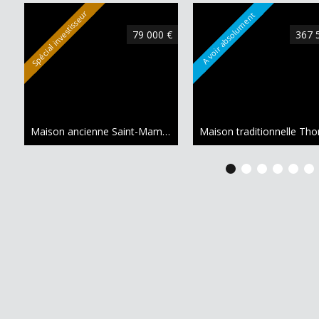
Spécial investisseur
A voir absolument
79 000 €
367 
Maison ancienne Saint-Mammès
29.37 m²