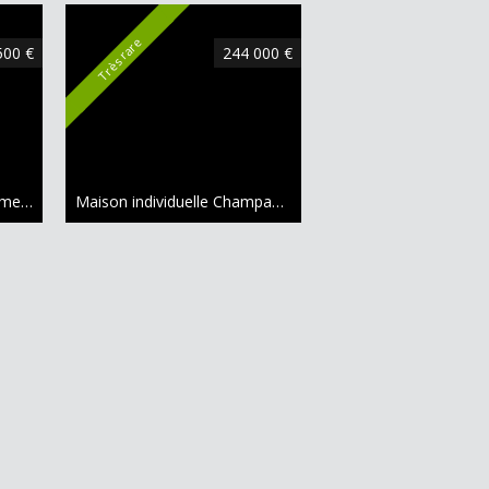
Coup de cœur
Très rare
500 €
244 000 €
Maison traditionnelle Thomery
160.03 m²
Maison individuelle Champagne-sur-Seine
100 m²