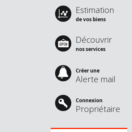
Estimation
de vos biens
Découvrir
nos services
Créer une
1
2
3
4
5
6
Alerte mail
Connexion
Propriétaire