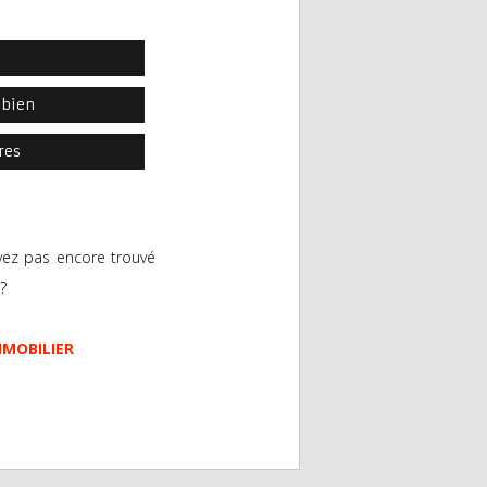
l
 bien
res
vez pas encore trouvé
?
MMOBILIER