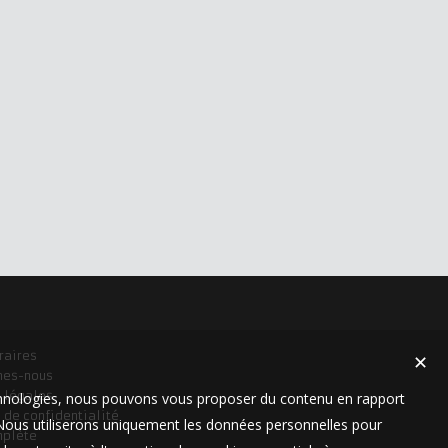
raires
✕
mes-nous
 légales
technologies, nous pouvons vous proposer du contenu en rapport
 de confidentialité
t. Nous utiliserons uniquement les données personnelles pour
mplète