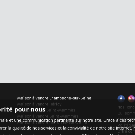
Maison à vendre Champagne-sur-Seine
Maison à vendre Héricy
Nos Hono
orité pour nous
Maison à louer Saint-Mammès
Qui som
Maison à vendre Saint-Mammès
Mentions
timale et une communication pertinente sur notre site. Grace à ces 
Maison à vendre Marolles-sur-Seine
Politique
er la qualité de nos services et la convivialité de notre site interne
Maison à vendre Saint-Mammès
Offre co