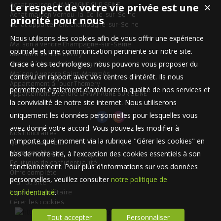
Achat maison CHAMPAGNE SUR SEINE
Le respect de votre vie privée est une
✕
Achat maison Vernou-la-Celle-sur-Seine
priorité pour nous
Achat appartement Champagne-sur-Seine
Nous utilisons des cookies afin de vous offrir une expérience
Maison à vendre Champagne-sur-Seine
optimale et une communication pertinente sur notre site.
Maison à vendre Héricy
Grace à ces technologies, nous pouvons vous proposer du
Maison à louer Saint-Mammès
Maison à vendre Saint-Mammès
contenu en rapport avec vos centres d'intérêt. Ils nous
Appartement à louer Thomery
permettent également d'améliorer la qualité de nos services et
Appartement à vendre CHAMPAGNE SUR SEINE
la convivialité de notre site internet. Nous utiliserons
uniquement les données personnelles pour lesquelles vous
avez donné votre accord. Vous pouvez les modifier à
Nos Honoraires
n'importe quel moment via la rubrique "Gérer les cookies" en
Qui sommes-nous
Mentions légales
bas de notre site, à l'exception des cookies essentiels à son
Politique de confidentialité
fonctionnement. Pour plus d'informations sur vos données
Offre complète
personnelles, veuillez consulter
notre politique de
Plan du site
confidentialité
.
Espace propriétaire
Gérer les cookies
Tout accepter
Personnaliser