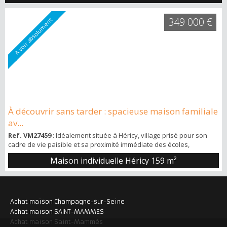
349 000 €
A voir absolument
À découvrir sans tarder : spacieuse maison familiale
av...
Ref. VM27459
: Idéalement située à Héricy, village prisé pour son
cadre de vie paisible et sa proximité immédiate des écoles,
commerces et de la gare, cette belle maison familiale saura séduire
Maison individuelle Héricy
159 m²
les acquéreurs en quête d'espace, de confort et de convivialité.
Dès l'entrée, vous découvrirez un vaste séjour lumineux avec salle
à manger, offrant un agréable espace de vie pour recevoir famille
et amis. La c...
Achat maison Champagne-sur-Seine
Achat maison SAINT-MAMMES
Achat maison Saint-Mammès