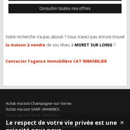
Consulter toutes nos offres
Votre recherche n’a pas abouti ? Vous n’avez pas encore trouvé
la maison à vendre
de vos rêves à
MORET SUR LOING
?
Contacter l'agence immobilière CAT IMMOBILIER
Achat maison Champagne-sur-Seine
Achat maison SAINT-MAMMES
Achat maison Saint-Mammès
Achat maison CHAMPAGNE SUR SEINE
Le respect de votre vie privée est une
✕
Achat maison Vernou-la-Celle-sur-Seine